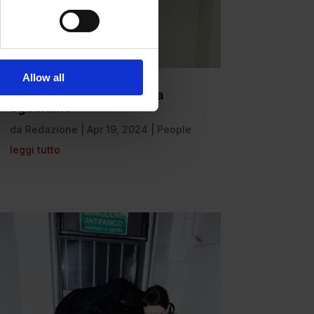
Allow all
Almost famous: Lucrezia
Sgualdino
da
Redazione
|
Apr 19, 2024
|
People
leggi tutto