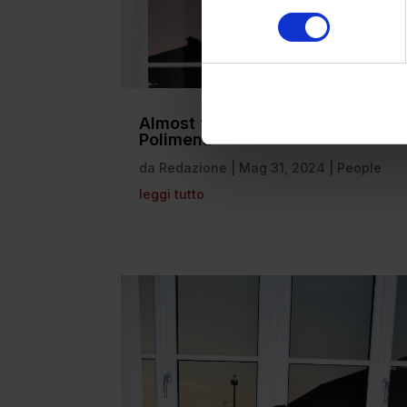
Almost famous: Diletta
Polimena
da
Redazione
|
Mag 31, 2024
|
People
leggi tutto