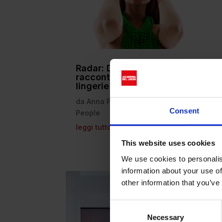
Radar: Dolce Amore intimo è un
racconto d’amore attraverso la
lingerie
da
Anna Pedrazzini
|
Ott 23, 2025
|
Consent
People
leggi tutto
This website uses cookies
We use cookies to personalis
information about your use of
other information that you’ve
Consent
Necessary
Selection