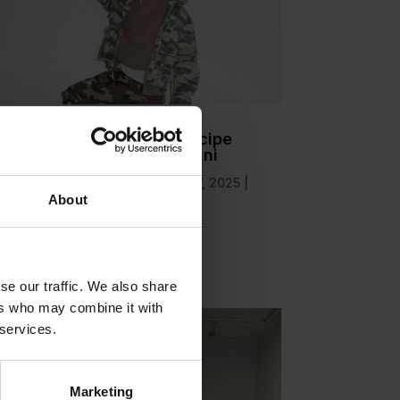
Andrejs Mihelsons: principe
dello streetwear a 14 anni
da
Francesca Di Fano
|
Mar 27, 2025
|
About
People
leggi tutto
se our traffic. We also share
ers who may combine it with
 services.
Marketing