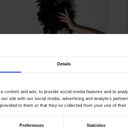
Mari Lemet: la magia che si
crea esplorando l’intersezione
tra arte, moda e innovazione
Details
da
Anna Pedrazzini
|
Ott 2, 2025
|
People
leggi tutto
e content and ads, to provide social media features and to analy
 our site with our social media, advertising and analytics partn
 provided to them or that they’ve collected from your use of their
Preferences
Statistics