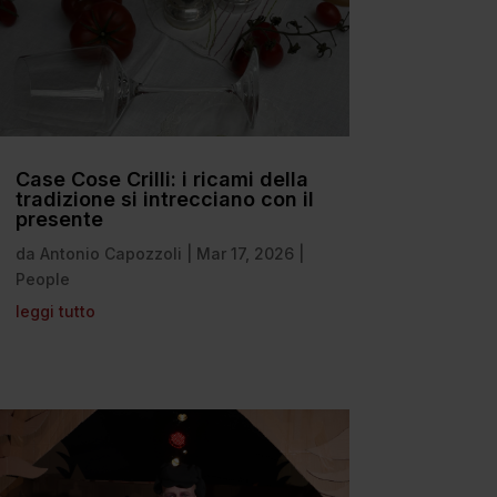
Case Cose Crilli: i ricami della
tradizione si intrecciano con il
presente
da
Antonio Capozzoli
|
Mar 17, 2026
|
People
leggi tutto