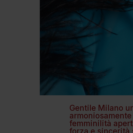
Gentile Milano u
armoniosamente l
femminilità apert
forza e sincerità