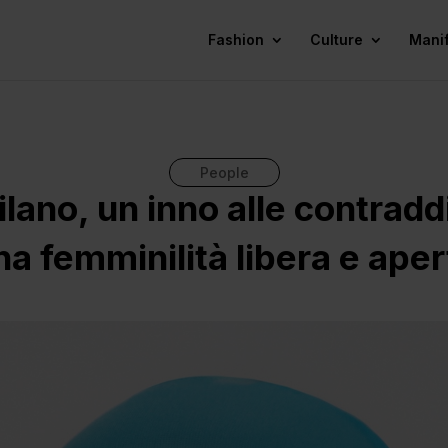
Fashion
Culture
Mani
People
lano, un inno alle contraddiz
na femminilità libera e aper