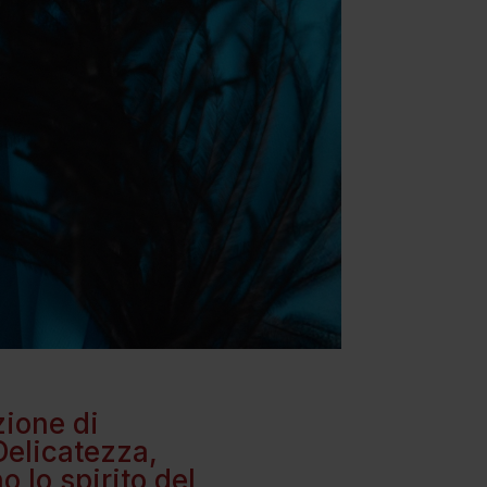
zione di
 Delicatezza,
 lo spirito del