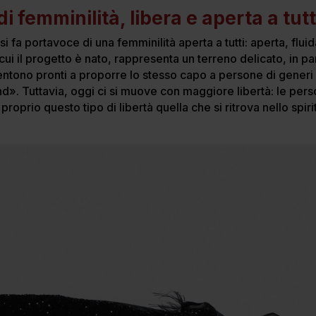
 femminilità, libera e aperta a tut
d si fa portavoce di una femminilità aperta a tutti: aperta, flu
 cui il progetto è nato, rappresenta un terreno delicato, in pa
entono pronti a proporre lo stesso capo a persone di generi d
d». Tuttavia, oggi ci si muove con maggiore libertà: le per
roprio questo tipo di libertà quella che si ritrova nello spiri