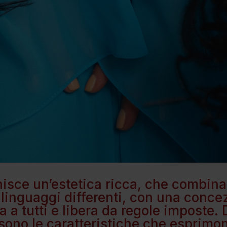
nisce un’estetica ricca, che combina
inguaggi differenti, con una conce
a a tutti e libera da regole imposte.
 sono le caratteristiche che esprimono