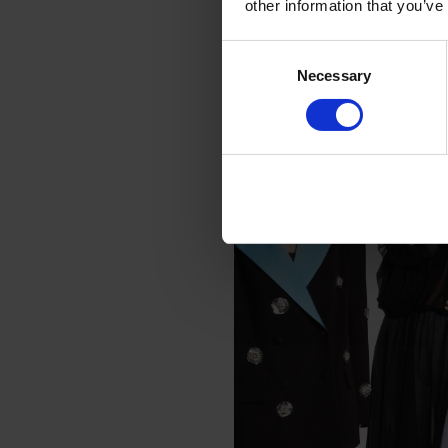
other information that you’ve
debutto presentando la colle
coincide con la chiara affer
Consent
Necessary
Selection