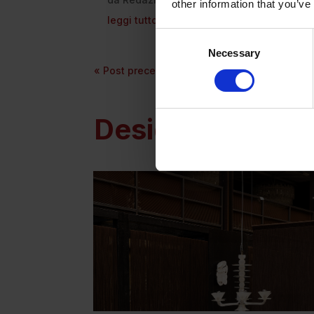
other information that you’ve
leggi tutto
Consent
Necessary
Selection
« Post precedenti
Design /