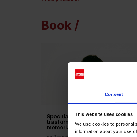
Book /
Consent
This website uses cookies
Specula Mundi: Valentino
trasforma l’Haute Couture in
We use cookies to personalis
memoria visiva
information about your use of
da
Redazione
|
Apr 30, 2026
|
Book