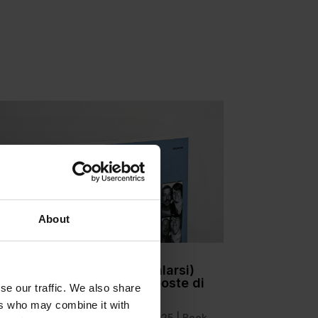
About
Libri da regalare (o regalarsi)
per Natale 2025: le proposte di
se our traffic. We also share
Virtus
ers who may combine it with
da
Anna Pedrazzini
|
Dic 11, 2025
|
Book