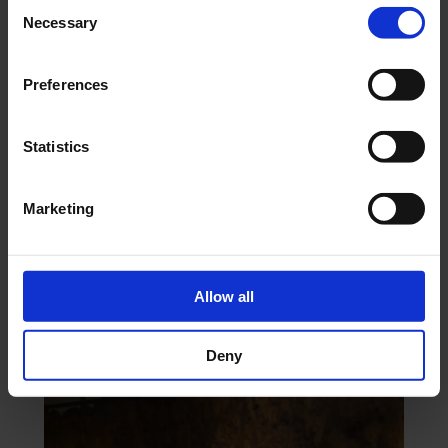
Consent
Necessary
Selection
Preferences
Statistics
Sybille De Saint Louvent: creatività,
intelligenza artificiale e campagne
iconiche
Marketing
da
Noemi Vanda Bruni
|
Mar 11, 2025
|
News
leggi tutto
Allow all
Deny