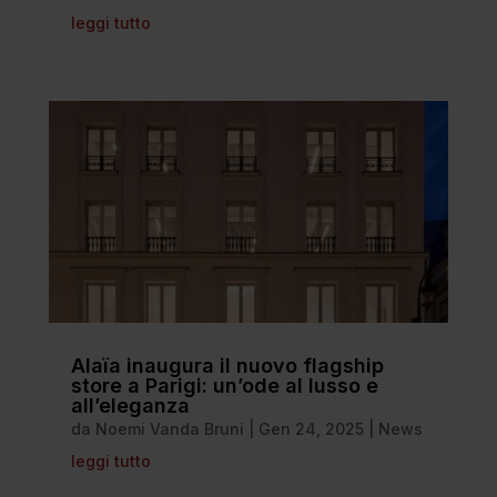
leggi tutto
Alaïa inaugura il nuovo flagship
store a Parigi: un’ode al lusso e
all’eleganza
da
Noemi Vanda Bruni
|
Gen 24, 2025
|
News
leggi tutto