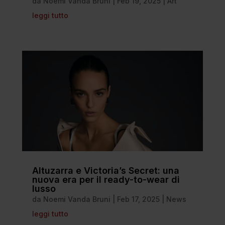
da
Noemi Vanda Bruni
|
Feb 19, 2025
|
Art
leggi tutto
Altuzarra e Victoria’s Secret: una
nuova era per il ready-to-wear di
lusso
da
Noemi Vanda Bruni
|
Feb 17, 2025
|
News
leggi tutto