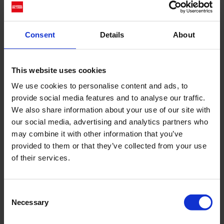
dell’ambiguità. Marco Rambaldi, celebre stilista
italiano, getta le basi per una...
Consent
Details
About
Cerca
This website uses cookies
Recent Posts
We use cookies to personalise content and ads, to
provide social media features and to analyse our traffic.
Dolce Vita Riviera
We also share information about your use of our site with
Le donne omeriche e l’eterna resistenza: il
our social media, advertising and analytics partners who
coraggio di chi persiste all’ombra degli eroi
may combine it with other information that you’ve
Slayyyter e il sogno decadente della provincia
provided to them or that they’ve collected from your use
americana: chi è la nuova anti-diva della musica
of their services.
elettro-pop
ASICS SportStyle e Little Tokyo Table Tennis: la
Consent
collaborazione e il lancio della Gel-Resolution™ 5
Necessary
Selection
L’universo crepuscolare di Miu Miu: Hailey Bieber e
Xiao Wen Ju sono le protagoniste della nuova