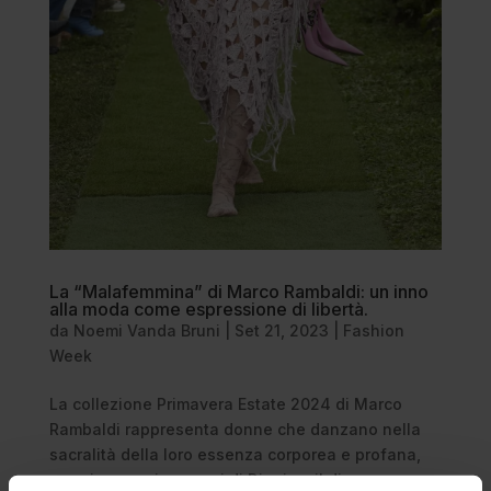
La “Malafemmina” di Marco Rambaldi: un inno
alla moda come espressione di libertà.
da
Noemi Vanda Bruni
|
Set 21, 2023
|
Fashion
Week
La collezione Primavera Estate 2024 di Marco
Rambaldi rappresenta donne che danzano nella
sacralità della loro essenza corporea e profana,
proprio come i seguaci di Dioniso, il dio