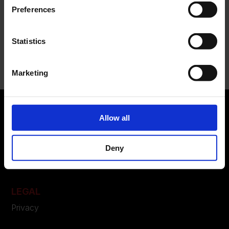
campagna FW 2026
Preferences
Recent Comments
Statistics
Nessun commento da mostrare.
Marketing
Allow all
ABOUT US
Deny
Manifesto
Contatti
LEGAL
Privacy