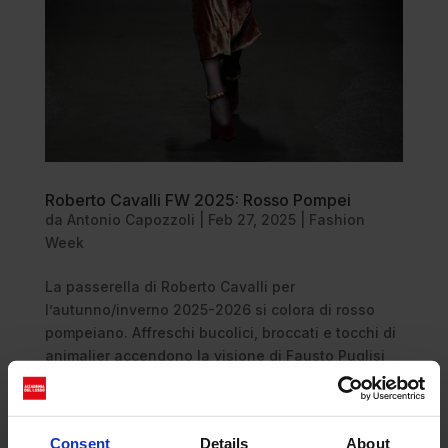
Roberto Cavalli FW 2025: Rosso Pompei
da
Antonio Capozzoli
|
Feb 27, 2025
|
Fashion
Week
La passerella di Roberto Cavalli per
l’autunno/inverno 2025-2026 si colora di rosso
pompeiano. Affreschi bucolici, broccati e tocchi di
animalier accendono la visione di Fausto Puglisi
che consolida con maturità la propria direzione
creativa Il carattere estetico di...
Consent
Details
About