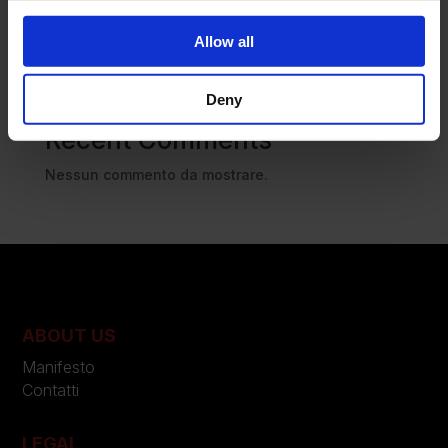
collaborazione e il lancio della Gel-Resolution™ 5
L’universo crepuscolare di Miu Miu: Hailey Bieber e
Allow all
Xiao Wen Ju sono le protagoniste della nuova
campagna FW 2026
Deny
Recent Comments
Nessun commento da mostrare.
ABOUT US
Manifesto
Contatti
LEGAL