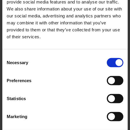
provide social media features and to analyse our traffic.
potrebbero essere regali unici per gli appassionati
We also share information about your use of our site with
di fotografia durante le festività natalizie.
our social media, advertising and analytics partners who
Mancano solo pochi giorni a Natale e l’atmosfera
may combine it with other information that you’ve
festiva è nel pieno del suo splendore. Tuttavia, se
provided to them or that they’ve collected from your use
sei tra i...
of their services.
Cerca
Consent
Necessary
Selection
Recent Posts
Dolce Vita Riviera
Preferences
Le donne omeriche e l’eterna resistenza: il
coraggio di chi persiste all’ombra degli eroi
Statistics
Slayyyter e il sogno decadente della provincia
americana: chi è la nuova anti-diva della musica
Marketing
elettro-pop
ASICS SportStyle e Little Tokyo Table Tennis: la