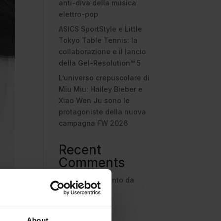
anti-diva della musica
elettro-pop
ASICS SportStyle e Little
Tokyo Table Tennis: la
collaborazione e il lancio
della Gel-Resolution™ 5
L’universo crepuscolare di
Miu Miu: Hailey Bieber e
Xiao Wen Ju sono le
protagoniste della nuova
campagna FW 2026
Recent
Comments
Nessun commento da
mostrare.
About