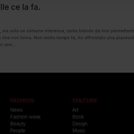
le ce la fa.
, sia solo un comune interesse, tanto blando da non permetterle
 che non torna. Non molto tempo fa, ho affrontato una piacevo
n uno...
FASHION
CULTURE
News
Art
Fashion week
Book
Beauty
Design
People
Music