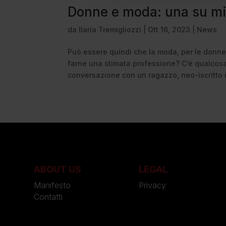
Donne e moda: una su mil
da
Ilaria Tremigliozzi
|
Ott 16, 2023
|
News
Può essere quindi che la moda, per le donne
farne una stimata professione? C’è qualcosa
conversazione con un ragazzo, neo-iscritto i
ABOUT US
LEGAL
Manifesto
Privacy
Contatti