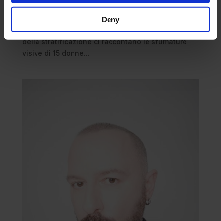
narrazione complessa delle infinite possibilità che
danno struttura al guardaroba contemporaneo.
Deny
Miuccia Prada e Raf Simons attraverso la poetica
della stratificazione ci raccontano le sfumature
visive di 15 donne...