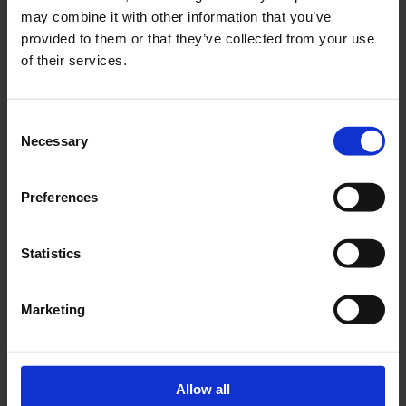
may combine it with other information that you’ve
provided to them or that they’ve collected from your use
of their services.
Consent
Necessary
Selection
Preferences
Statistics
Trasformazione plurale: la filosofia della
Marketing
stratificazione secondo Prada
da
Antonio Capozzoli
|
Feb 27, 2026
|
Fashion
Week
Allow all
Per l’autunno/inverno 2026 Prada ci regala una