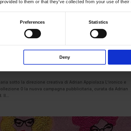
 provided to them or that they’ve collected from your use of their
Preferences
Statistics
ampagna pubblicitaria di Moschino
Deny
ria sotto la direzione creativa di Adrian Appiolaza L’ironico e
Collezione 0 la nuova campagna pubblicitaria, curata da Adrian
Il...