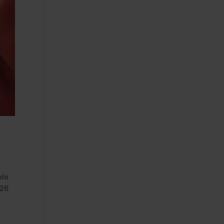
olo
026