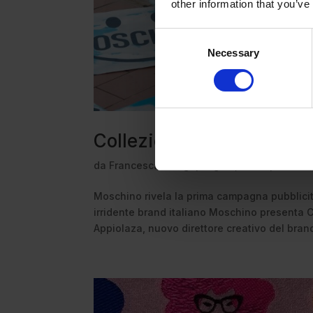
other information that you’ve
Consent
Necessary
Selection
Collezione 0 la nuova c
da
Francesca Giorgi
|
Lug 22, 2024
|
News
Moschino rivela la prima campagna pubblicita
irridente brand italiano Moschino presenta 
Appiolaza, nuovo direttore creativo del brand. 