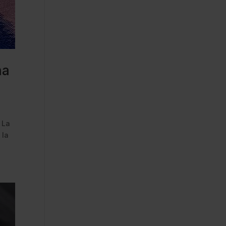
na
 La
 la