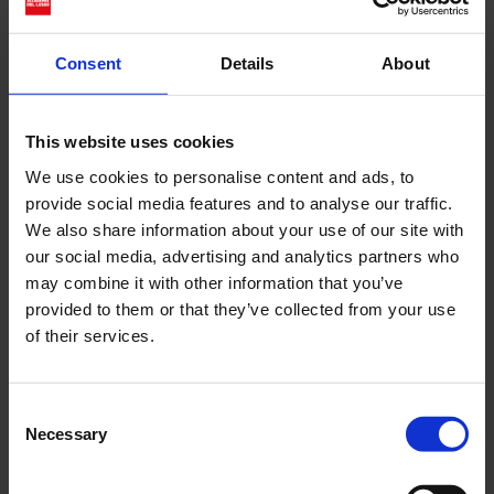
radici culturali Da piccola...
Consent
Details
About
Cerca
This website uses cookies
Recent Posts
We use cookies to personalise content and ads, to
Dolce Vita Riviera
provide social media features and to analyse our traffic.
We also share information about your use of our site with
Le donne omeriche e l’eterna resistenza: il
our social media, advertising and analytics partners who
coraggio di chi persiste all’ombra degli eroi
may combine it with other information that you’ve
Slayyyter e il sogno decadente della provincia
provided to them or that they’ve collected from your use
americana: chi è la nuova anti-diva della musica
of their services.
elettro-pop
ASICS SportStyle e Little Tokyo Table Tennis: la
collaborazione e il lancio della Gel-Resolution™ 5
Consent
Necessary
L’universo crepuscolare di Miu Miu: Hailey Bieber e
Selection
Xiao Wen Ju sono le protagoniste della nuova
campagna FW 2026