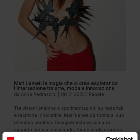
Mari Lemet: la magia che si crea esplorando
l’intersezione tra arte, moda e innovazione
da
Anna Pedrazzini
|
Ott 2, 2025
|
People
Tra visioni oniriche e sperimentazioni su materiali
e tecniche innovative, Mari Lemet dà forma al suo
universo creativo. Designer estone con uno
sguardo curioso sul mondo, fonde moda e arte in
una pratica espressiva unica, ispirata alle sue