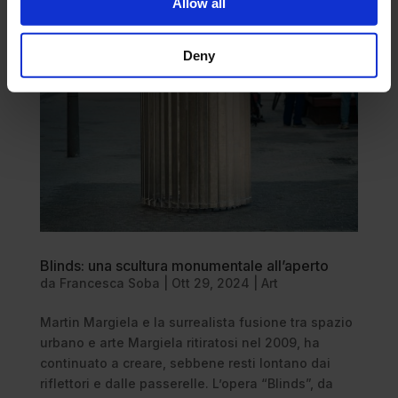
Allow all
Deny
Blinds: una scultura monumentale all’aperto
da
Francesca Soba
|
Ott 29, 2024
|
Art
Martin Margiela e la surrealista fusione tra spazio
urbano e arte Margiela ritiratosi nel 2009, ha
continuato a creare, sebbene resti lontano dai
riflettori e dalle passerelle. L’opera “Blinds”, da