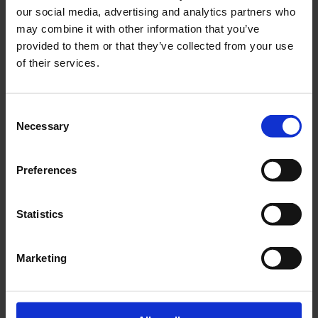
our social media, advertising and analytics partners who
Bestiario dell’attitudine
may combine it with other information that you’ve
da
Bianca Maria Modini
|
Mar 27, 2026
|
Lifestyle
provided to them or that they’ve collected from your use
of their services.
Modelli animali per una revisione dell’attitudine
umana Prima dell’adattamento, c’è stato un istinto.
Il Bestiario dell’Attitudine è una rubrica che nasce
Consent
dall’esigenza di spogliarsi dei comportamenti
Necessary
Selection
processati che ogni individuo assimila fin dal
primo rapporto con...
Preferences
Statistics
Marketing