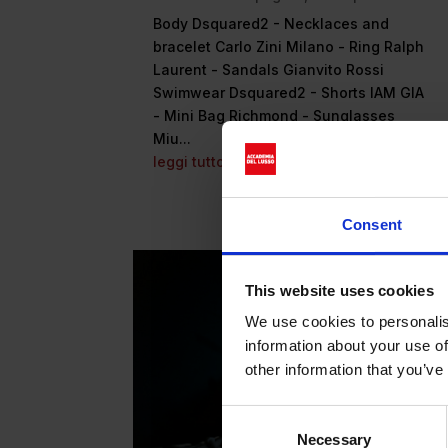
Body Dsquared2 - Necklaces and
bracelet Carlo Zini Milano - Ring Ralph
Laurent - Sandals Gianvito Rossi
Swimwear Dsquared2 - Shorts IAM GIA
- Mini Bag Richmond - Sunglasses
Miu...
leggi tutto
Consent
This website uses cookies
We use cookies to personalis
information about your use of
other information that you’ve
Consent
Necessary
Selection