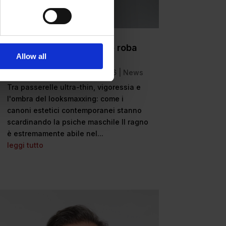
La body positivity non è roba
da maschi
Allow all
da
Nicola Ievola
|
Lug 27, 2026
|
News
Tra passerelle ultra-thin, vigoressia e
l'ombra del looksmaxxing: come i
canoni estetici contemporanei stanno
scardinando la psiche maschile Il ragno
è estremamente abile nel...
leggi tutto