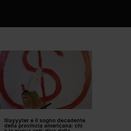
Slayyyter e il sogno decadente
della provincia americana: chi
è la nuova anti-diva della