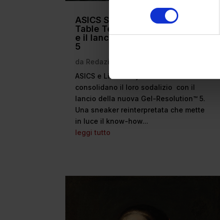
ASICS SportStyle e Little Tokyo
Table Tennis: la collaborazione
e il lancio della Gel-Resolution™
5
da
Redazione
|
Lug 29, 2026
|
Lifestyle
ASICS e Little Tokyo Table Tennis
consolidano il loro sodalizio con il
lancio della nuova Gel-Resolution™ 5.
Una sneaker reinterpretata che mette
in luce il know-how...
leggi tutto