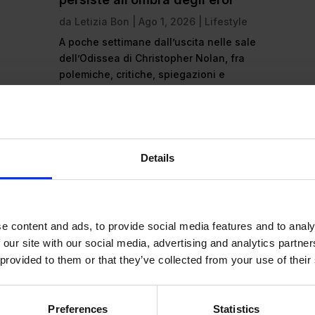
da
Letizia Bon
|
Ago 1, 2026
|
Lifestyle
A poche settimane dall’uscita nelle sale
dell’Odissea di Christopher Nolan, fra
polemiche, critiche, spiegazioni e
proclamazioni sembra emergere una
sola grande verità: il mondo...
leggi tutto
Details
e content and ads, to provide social media features and to analy
 our site with our social media, advertising and analytics partn
 provided to them or that they’ve collected from your use of their
Preferences
Statistics