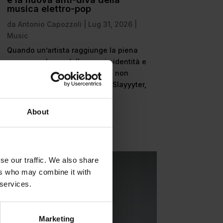
musica elettro-pop
da
Antonio Capozzoli
|
Lug 31, 2026
|
Music
Quando un’artista raggiunge la piena
consapevolezza della propria identità e
di come comunicarla, il mondo non
potrà più ignorala. È il caso di Slayyyter,
cantautrice...
leggi tutto
About
se our traffic. We also share
ers who may combine it with
 services.
Marketing