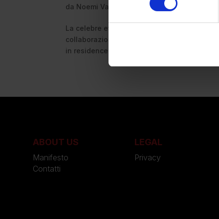
da
Noemi Vanda Bruni
|
Feb 17, 2025
|
News
La celebre etichetta newyorkese Altuzarra s
collaborazione esclusiva con Victoria’s Secre
in residence” del brand di lingerie, dando...
ABOUT US
LEGAL
Manifesto
Privacy
Contatti