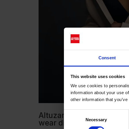
Consent
This website uses cookies
We use cookies to personalis
information about your use of
other information that you’ve
Consent
Altuzarra e Victoria’s Sec
Necessary
Selection
wear di lusso