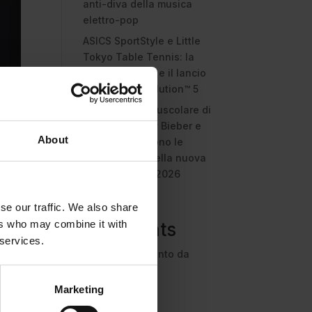
anti-diva della musica
elettro-pop
ASICS SportStyle e Little
Tokyo Table Tennis: la
collaborazione e il lancio
della Gel-Resolution™ 5
L’universo crepuscolare di
Miu Miu: Hailey Bieber e
About
Xiao Wen Ju sono le
protagoniste della nuova
campagna FW 2026
Recent
se our traffic. We also share
ers who may combine it with
Comments
 services.
Nessun commento da
mostrare.
Marketing