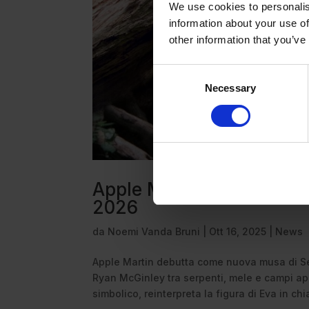
We use cookies to personalis
information about your use of
other information that you’ve
Consent
Necessary
Selection
Apple Martin incarna una
2026
da
Noemi Vanda Bruni
|
Ott 16, 2025
|
News
Apple Martin debutta come nuova musa di Se
Ryan McGinley tra serpenti, mele e campi ape
simbolico, reinterpreta la figura di Eva in chi