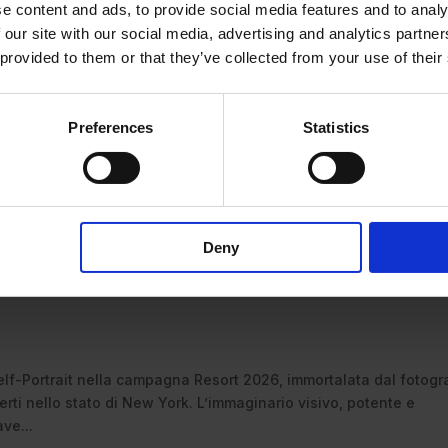
e content and ads, to provide social media features and to analy
 our site with our social media, advertising and analytics partn
 provided to them or that they’ve collected from your use of their
Preferences
Statistics
Deny
 Eva moderna per Self-Portrait Reso
lf-Portrait nella campagna Resort 2026, immortalata dal fotogr
rti nello stato di New York. L’immaginario visivo, potente e
ave...