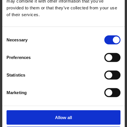
may combine it with other information that you’ve
provided to them or that they’ve collected from your use
of their services.
Consent
Necessary
Selection
Preferences
Statistics
Jacquemus entra nel mondo beauty con
Marketing
L’Oréal
da
Redazione
|
Feb 13, 2025
|
News
Simon Porte Jacquemus, il genio creativo dietro
Allow all
uno dei marchi di moda più amati del momento, si