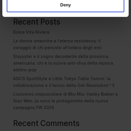
Cerca
Deny
Recent Posts
Dolce Vita Riviera
Le donne omeriche e l’eterna resistenza: il
coraggio di chi persiste all’ombra degli eroi
Slayyyter e il sogno decadente della provincia
americana: chi è la nuova anti-diva della musica
elettro-pop
ASICS SportStyle e Little Tokyo Table Tennis: la
collaborazione e il lancio della Gel-Resolution™ 5
L’universo crepuscolare di Miu Miu: Hailey Bieber e
Xiao Wen Ju sono le protagoniste della nuova
campagna FW 2026
Recent Comments