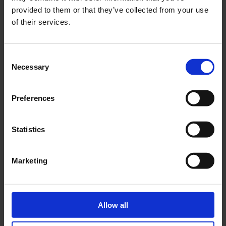
provided to them or that they’ve collected from your use
of their services.
Consent
Necessary
Selection
Preferences
VIRTUS XMAS.
da
Redazione
|
Dic 28, 2023
|
Photography
Statistics
In un’epoca digitale, in cui spesso dimentichiamo
il piacere del contatto e della vicinanza dei nostri
affetti e dei nostri cari, dovremmo essere tutti
Marketing
fortunati al punto da riscoprire quei legami che ci
addolciscono il cuore. Ed è per questo che il
collettivo di...
Allow all