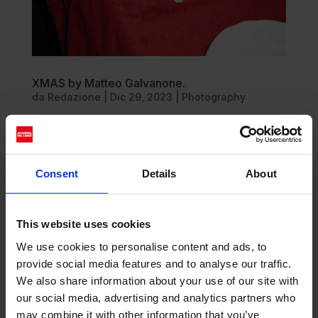
XMAS by Matteo Galvanone.
da
Redazione
|
Dic 29, 2023
|
Photography
In un’epoca digitale, in cui spesso dimentichiamo
il piacere del contatto e della vicinanza dei nostri
affetti e dei nostri cari, dovremmo essere tutti
Consent
Details
About
fortunati al punto da riscoprire quei legami che ci
addolciscono il cuore. Ed è per questo che il
collettivo di...
This website uses cookies
We use cookies to personalise content and ads, to
provide social media features and to analyse our traffic.
We also share information about your use of our site with
our social media, advertising and analytics partners who
may combine it with other information that you’ve