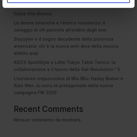
Recent Posts
Dolce Vita Riviera
Le donne omeriche e l’eterna resistenza: il
coraggio di chi persiste all’ombra degli eroi
Slayyyter e il sogno decadente della provincia
americana: chi è la nuova anti-diva della musica
elettro-pop
ASICS SportStyle e Little Tokyo Table Tennis: la
collaborazione e il lancio della Gel-Resolution™ 5
L’universo crepuscolare di Miu Miu: Hailey Bieber e
Xiao Wen Ju sono le protagoniste della nuova
campagna FW 2026
Recent Comments
Nessun commento da mostrare.