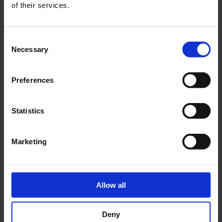
of their services.
Consent
Necessary
Selection
Coperni Holiday 2023: una campagna soffice e
inaspettata.
Preferences
da
Antonio Capozzoli
|
Dic 7, 2023
|
News
Coperni lancia la nuova campagna Holiday 2023
Statistics
che vede protagonisti teneri gattini. L’obbiettivo di
Charly Gosp cattura l’essenza imprevedibile di
Coperni che presenta la nuova collezione Holiday
Marketing
2023 scegliendo dei modelli inusuali: numerosi
gattini. Hoodie....
Allow all
Cerca
Deny