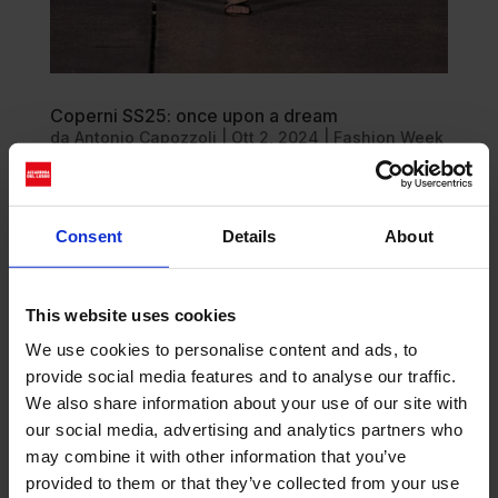
Coperni SS25: once upon a dream
da
Antonio Capozzoli
|
Ott 2, 2024
|
Fashion Week
Coperni chiude ufficialmente il Fashion Month
nell’atmosfera sognante di Disneyland Paris. Una
Consent
Details
About
fiaba a lieto fine fra cenerentole moderne e borse
plasmate nell’acqua La magia delle fiabe che
hanno accompagnato la nostra infanzia incontra
l’innovazione eclettica...
This website uses cookies
We use cookies to personalise content and ads, to
provide social media features and to analyse our traffic.
We also share information about your use of our site with
our social media, advertising and analytics partners who
may combine it with other information that you’ve
provided to them or that they’ve collected from your use