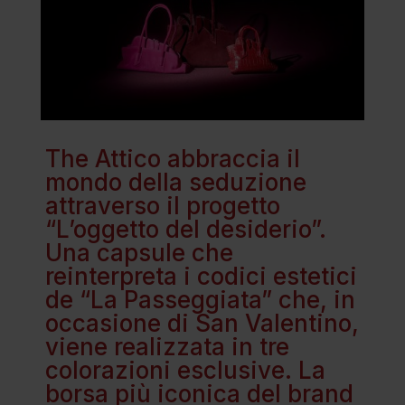
The Attico abbraccia il
mondo della seduzione
attraverso il progetto
“L’oggetto del desiderio”.
Una capsule che
reinterpreta i codici estetici
de “La Passeggiata” che, in
occasione di San Valentino,
viene realizzata in tre
colorazioni esclusive. La
borsa più iconica del brand