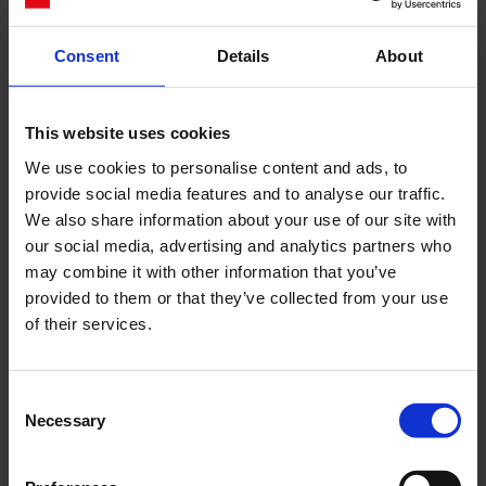
Consent
Details
About
This website uses cookies
Questi ultimi si uniscono per regalarci un
racconto unico e condiviso in cui l’amore
We use cookies to personalise content and ads, to
diventa impegno, costanza e pensiero
provide social media features and to analyse our traffic.
carnale. All’interno delle immagini vediamo
We also share information about your use of our site with
farsi spazio un altro protagonista, il cantante
our social media, advertising and analytics partners who
emergente italiano Lumiero che ci presenta il
may combine it with other information that you’ve
suo nuovo singolo “Corteggiamento Lento”.
provided to them or that they’ve collected from your use
Musica e immagini d’autore così diventano i
of their services.
testimoni dell’amore contemporaneo. La
passeggiata, già disponibile all’acquisto,
viene realizzata nella versione mini in pelle
Consent
rossa con stampa coccodrillo, ma non solo. La
Necessary
Selection
versione small si veste in suede spazzolato
color ciclamino. La medium rosso ciliegia
invece presenta una combinazione di