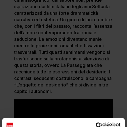
ispirazione dai film italiani degli anni Settanta
caratterizzati da una forte drammaticità
narrativa ed estetica. Un gioco di luci e ombre
che, con i filtri del passato, racconta l’essenza
dell’amore contemporaneo fra ironia e
seduzione. Le emozioni diventano manie
mentre le proiezioni romantiche fissazioni
trasversali. Tutti questi sentimenti vengono si
trasferiscono sulla protagonista silenziosa di
questa storia, ovvero La Passeggiata che
racchiude tutte le espressioni del desiderio. I
contrasti seducenti costruiscono la campagna
“L’oggetto del desiderio” che si divide in tre
capitoli autonomi.