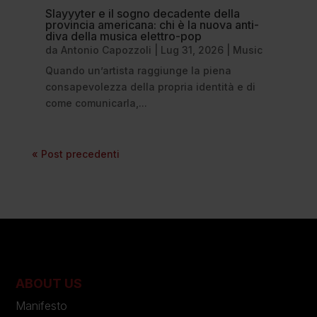
Slayyyter e il sogno decadente della
provincia americana: chi è la nuova anti-
diva della musica elettro-pop
da
Antonio Capozzoli
|
Lug 31, 2026
|
Music
Quando un’artista raggiunge la piena
consapevolezza della propria identità e di
come comunicarla,...
« Post precedenti
ABOUT US
Manifesto