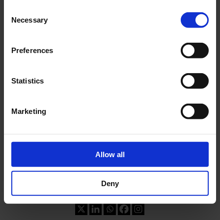
varianti, con sfumature di colore e motivi
Consent
Necessary
laserati. La tote bag “Never Moon” e la top –
Selection
handle bag “Trunk” utilizzano il denim in
dettagli come i bordi orlati. Rivelano il
Preferences
rovescio del tessuto e le spalline sagomate,
ricordando la silhouette iconica del brand
“Tokyo”.
Statistics
La collezione va oltre, colmando il divario tra
alta gioielleria e pelletteria, offrendo
Marketing
accessori personalizzabili. Complementi
come “Key”, “Lock” o la maglia “Reine”
possono essere agganciati alle borse,
consentendo così ad ogni individuo di creare
Allow all
la propria dichiarazione di stile.
Deny
Photo courtesy EÉRA.
Share