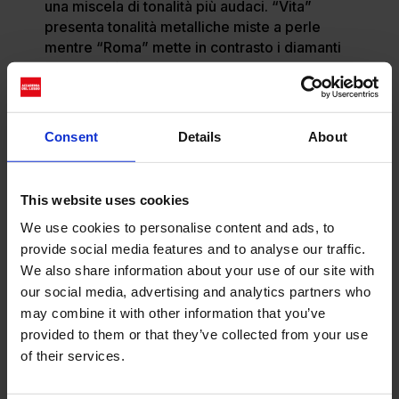
una miscela di tonalità più audaci. “Vita”
presenta tonalità metalliche miste a perle
mentre “Roma” mette in contrasto i diamanti
con tonalità neon, rimarcando l’uso distintivo
del colore di EÉRA.
Consent
Details
About
This website uses cookies
We use cookies to personalise content and ads, to
provide social media features and to analyse our traffic.
We also share information about your use of our site with
our social media, advertising and analytics partners who
may combine it with other information that you’ve
provided to them or that they’ve collected from your use
Nella collezione
Primavera Estate 2024
EÉRA
of their services.
reinventa la borsa “Moon” in varie forme,
tessuti e finiture. Introduce il denim in tre