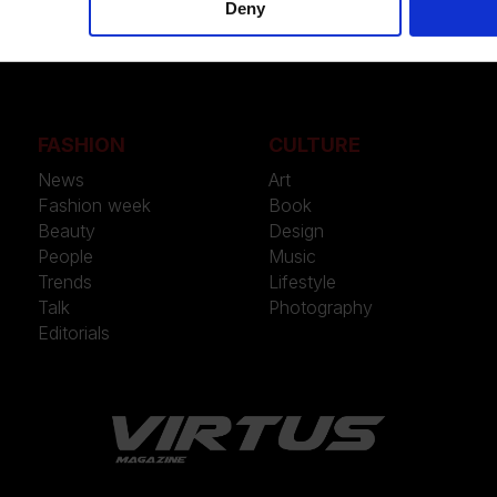
Deny
FASHION
CULTURE
News
Art
Fashion week
Book
Beauty
Design
People
Music
Trends
Lifestyle
Talk
Photography
Editorials