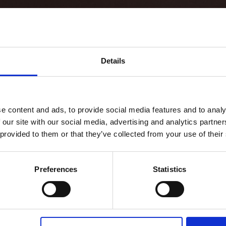
Details
e content and ads, to provide social media features and to analy
 our site with our social media, advertising and analytics partn
 Ultimate Role Model.
 provided to them or that they’ve collected from your use of their
Preferences
Statistics
settant’anni di carriera tra passerelle, fotografia e resilienza.
o alle sfilate più prestigiose in età adulta, la modella ridefinisce