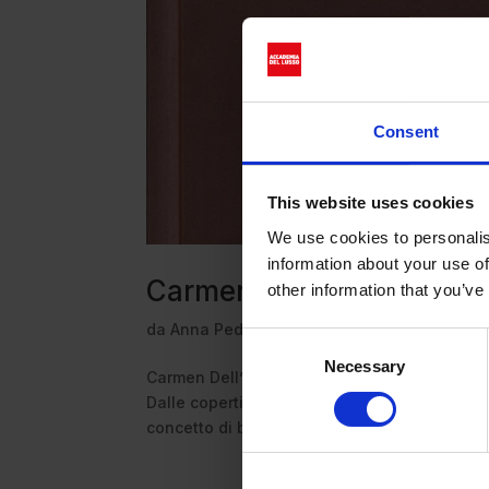
Consent
This website uses cookies
We use cookies to personalis
information about your use of
Carmen Dell’Orefice. The
other information that you’ve
da
Anna Pedrazzini
|
Set 10, 2025
|
Book
Consent
Necessary
Selection
Carmen Dell’Orefice, icona senza tempo: oltre 
Dalle copertine di Vogue all’età di 14 anni fin
concetto di bellezza e longevità...