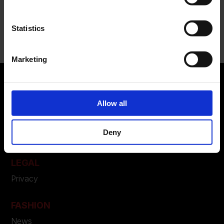
Recent Comments
Statistics
Nessun commento da mostrare.
Marketing
Allow all
ABOUT US
Manifesto
Deny
Contatti
LEGAL
Privacy
FASHION
News