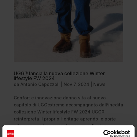
UGG® lancia la nuova collezione Winter
lifestyle FW 2024
da
Antonio Capozzoli
|
Nov 7, 2024
|
News
Confort e innovazione danno vita al nuovo
capitolo di UGGextreme accompagnato dall’inedita
collezione Winter lifestyle FW 2024 UGG®
reinterpreta il proprio Heritage aprendo le porte
alla stagione invernale. La nuova collezione
Winter lifestyle FW 2024 celebra tutti i...