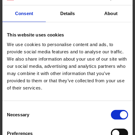
Consent
Details
About
Cerca
This website uses cookies
Recent Posts
We use cookies to personalise content and ads, to
Dolce Vita Riviera
provide social media features and to analyse our traffic.
Le donne omeriche e l’eterna resistenza: il
We also share information about your use of our site with
coraggio di chi persiste all’ombra degli eroi
our social media, advertising and analytics partners who
Slayyyter e il sogno decadente della provincia
may combine it with other information that you’ve
americana: chi è la nuova anti-diva della musica
provided to them or that they’ve collected from your use
elettro-pop
of their services.
ASICS SportStyle e Little Tokyo Table Tennis: la
collaborazione e il lancio della Gel-Resolution™ 5
Consent
L’universo crepuscolare di Miu Miu: Hailey Bieber e
Necessary
Selection
Xiao Wen Ju sono le protagoniste della nuova
campagna FW 2026
Preferences