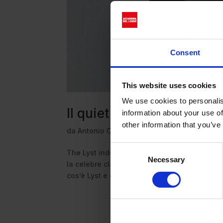
Consent
This website uses cookies
We use cookies to personalis
Il quiet luxury non è mai
information about your use of
other information that you’ve
da
Antonio Capozzoli
|
Ott 20, 2023
|
News
Consent
The Lyst index Q3 2023: la classifica dei br
Necessary
Selection
la celebre classifica di Lyst. La lista che ind
cos’è Lyst e come mai è così...