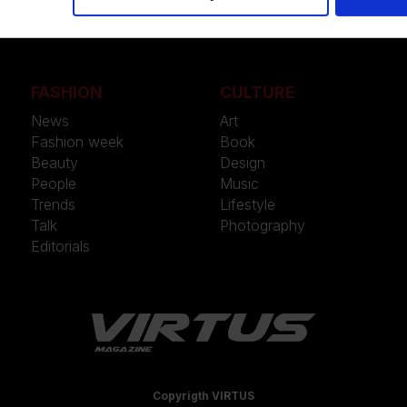
FASHION
CULTURE
News
Art
Fashion week
Book
Beauty
Design
People
Music
Trends
Lifestyle
Talk
Photography
Editorials
Copyrigth VIRTUS