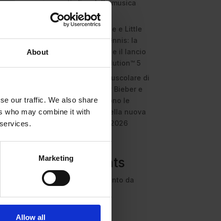
anti-diva della musica
elettro-pop
ASICS SportStyle e Little
Tokyo Table Tennis: la
collaborazione e il lancio
About
della Gel-Resolution™ 5
L’universo crepuscolare di
Miu Miu: Hailey Bieber e
se our traffic. We also share
Xiao Wen Ju sono le
protagoniste della nuova
ers who may combine it with
campagna FW 2026
 services.
Recent
 nota
Marketing
Comments
 Ma
Nessun commento da
mostrare.
Allow all