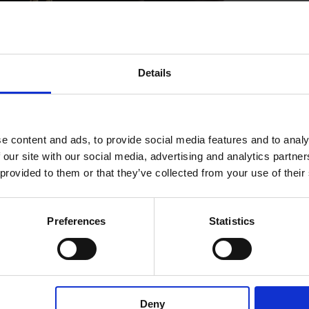
Details
e content and ads, to provide social media features and to analy
 stato così assordante.
 our site with our social media, advertising and analytics partn
 provided to them or that they’ve collected from your use of their
and moda più cercati in internet. Qualche giorno fa è stata resa
Preferences
Statistics
ica i brand e i prodotti più ricercati nel terzo trimestre del 2023.
Deny