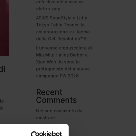
anti-diva della musica
elettro-pop
ASICS SportStyle e Little
Tokyo Table Tennis: la
collaborazione e il lancio
della Gel-Resolution™ 5
L’universo crepuscolare di
Miu Miu: Hailey Bieber e
Xiao Wen Ju sono le
di
protagoniste della nuova
campagna FW 2026
Recent
Comments
le
la
Nessun commento da
mostrare.