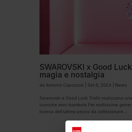
SWAROVSKI x Good Luck Tr
magia e nostalgia
da
Antonio Capozzoli
|
Set 6, 2024
|
News
Swarovski e Good Luck Trolls realizzano una 
iconiche mini-bambole Per moltissime generaz
ricerca dell’ultimo pezzo da collezionare....