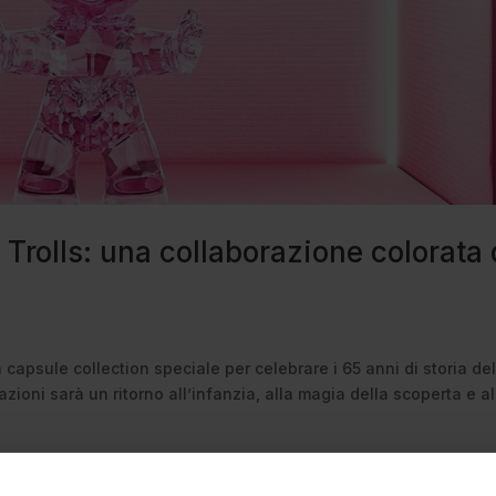
olls: una collaborazione colorata 
capsule collection speciale per celebrare i 65 anni di storia del
ioni sarà un ritorno all’infanzia, alla magia della scoperta e al