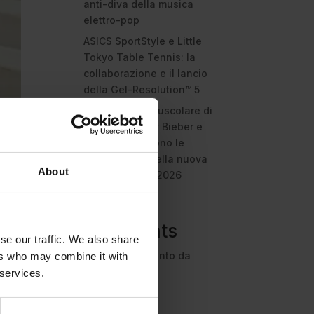
anti-diva della musica
elettro-pop
ASICS SportStyle e Little
Tokyo Table Tennis: la
collaborazione e il lancio
della Gel-Resolution™ 5
L’universo crepuscolare di
Miu Miu: Hailey Bieber e
Xiao Wen Ju sono le
protagoniste della nuova
About
campagna FW 2026
Recent
Comments
se our traffic. We also share
Nessun commento da
ers who may combine it with
mostrare.
 services.