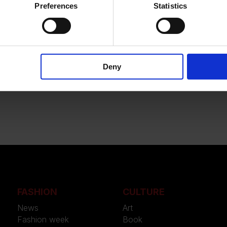
Preferences
Statistics
l’estetica politica della black cultur
Deny
stem arriva puntuale anche quest’anno nel “primo lunedì di magg
Style” celebrerà lo stile dandy sviluppatosi nella comunità afro
FASHION
CULTURE
News
Art
Fashion week
Book