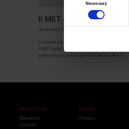
Necessary
Selection
Il MET gala 2025 celebra 
da
Antonio Capozzoli
|
Mag 5, 2025
|
News
L’evento più atteso dell’anno dal fashion sy
Il MET gala 2025 “Superfine: Tailoring Black 
americana a partire dal XVIII secolo. Per la...
ABOUT US
LEGAL
Manifesto
Privacy
Contatti