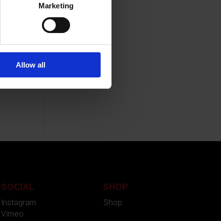
Marketing
e
Allow all
io”.
-
SOCIAL
SHOP
Instagram
Shop
Vimeo