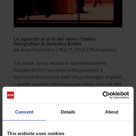
Lo sguardo al di là del vetro: l’istinto
fotografico di Amedeo Bellini
da
Anna Pedrazzini
|
Mar 11, 2026
|
Photography
Tra moda, sport, musica e sperimentazione,
Amedeo Bellini racconta come passione e
spontaneità possano dare vita a immagini originali
– anche quando tutto nasce per caso, fuori da una
vetrata a Parigi Certe volte basta davvero poco
per creare qualcosa di unico,...
Consent
Details
About
This website uses cookies