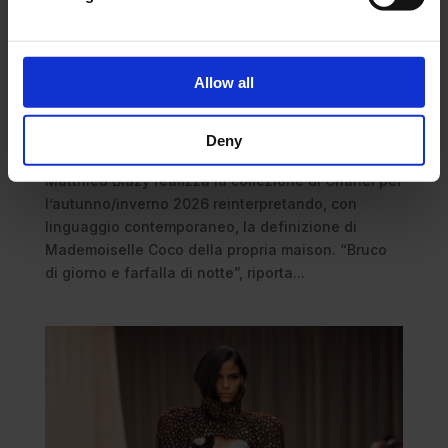
Metamorfosi libere: Matthieu Blazy ci racconta
le molteplici vite della donna Chanel
Allow all
da
Antonio Capozzoli
|
Mar 10, 2026
|
Fashion
Week
Deny
In una conversazione che supera il tempo,
Matthieu Blazy realizza la collezione di Chanel per
l’autunno/inverno 2026 reinterpretando, con
linguaggio contemporaneo, la definizione di
Mademoiselle Coco della propria maison. “Bruco
di giorno e farfalla di notte”, riporta...