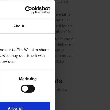
anti-diva della musica
elettro-pop
ASICS SportStyle e Little
Tokyo Table Tennis: la
collaborazione e il lancio
About
della Gel-Resolution™ 5
L’universo crepuscolare di
Miu Miu: Hailey Bieber e
se our traffic. We also share
Xiao Wen Ju sono le
protagoniste della nuova
ers who may combine it with
campagna FW 2026
 services.
Recent
he
Marketing
Comments
Nessun commento da
mostrare.
Allow all