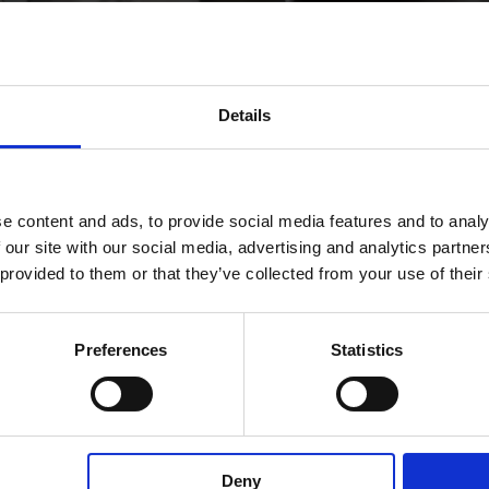
Details
e content and ads, to provide social media features and to analy
la per la tua pelle.
 our site with our social media, advertising and analytics partn
 provided to them or that they’ve collected from your use of their
ing, queste parole definiscono il brand di beauty BIANCAMORE c
Preferences
Statistics
to dal latte di bufala. L’idea nasce da un bagno rigenerante: in
Deny