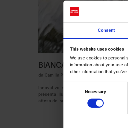
Consent
This website uses cookies
We use cookies to personalis
BIANCAMORE: latte di bufa
information about your use of
other information that you’ve
da
Camilla Perucchio
|
Ott 6, 2023
|
Beauty
Consent
Innovativo, naturale, e derivato dall’upcycl
Necessary
Selection
presenta Illumina, il primo siero viso ottenu
attesa del suo primo figlio e alla ricerca...