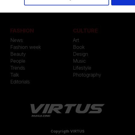
FASHION
CULTURE
News
Art
Fashion week
Book
Beauty
Design
People
Music
Trends
Lifestyle
Talk
Photography
Editorials
Copyrigth VIRTUS