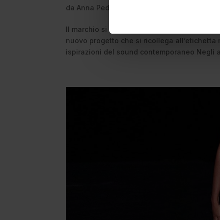
da
Anna Pedrazzini
|
Lug 22, 2025
|
Music
Il marchio si richiama allo spirito avanguar
nuovo progetto che si ricollega all’etichetta
ispirazioni del sound contemporaneo Negli a