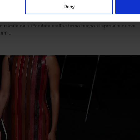
Deny
dista e la passione per la musica di Paco Rabanne, lanciando un
 musicale da lui fondata e allo stesso tempo si apre alle nuove
nni...