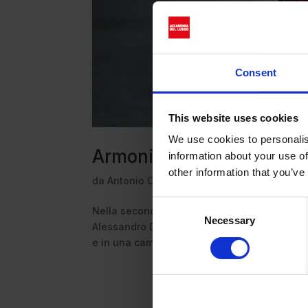
Consent
This website uses cookies
We use cookies to personalis
Armonia nel disordine: la
information about your use of
other information that you’ve
da
Antonio Capozzoli
|
Feb 26, 2026
|
Fashi
Consent
Nella seconda giornata della Milano Fashion 
Necessary
Selection
Alessandro Dell’Acqua parte proprio dal diso
e in una camera d’albergo. Una narrazione...