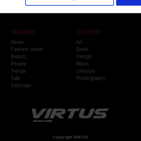
FASHION
CULTURE
News
Art
Fashion week
Book
Beauty
Design
People
Music
Trends
Lifestyle
Talk
Photography
Editorials
Copyrigth VIRTUS