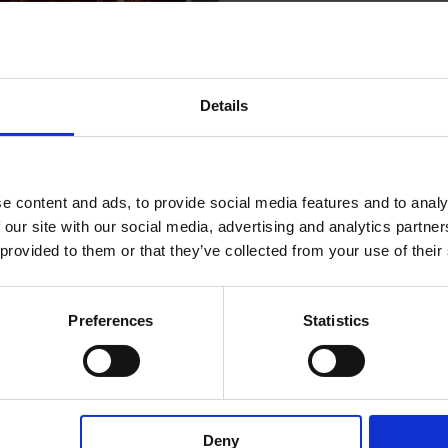
Details
e content and ads, to provide social media features and to analy
 femminilità variabile di N°21
 our site with our social media, advertising and analytics partn
 provided to them or that they’ve collected from your use of their
on Week
Week N°21 apre i cassetti segreti di un hotel anni Quaranta.
Preferences
Statistics
rdine che si nasconde in un guardaroba, nella mente di un crea
Deny