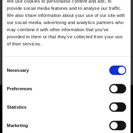
We use cookies to personalise content and ads, to
provide social media features and to analyse our traffic.
ASICS SportStyle e Little Tokyo Table Tennis: la
We also share information about your use of our site with
collaborazione e il lancio della Gel-Resolution™ 5
our social media, advertising and analytics partners who
L’universo crepuscolare di Miu Miu: Hailey Bieber e
may combine it with other information that you’ve
Xiao Wen Ju sono le protagoniste della nuova
provided to them or that they’ve collected from your use
campagna FW 2026
of their services.
Recent Comments
Consent
Nessun commento da mostrare.
Necessary
Selection
Preferences
Statistics
ABOUT US
Manifesto
Marketing
Contatti