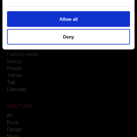
LEGAL
Allow all
Privacy
Deny
FASHION
News
Fashion week
Beauty
People
Trends
Talk
Editorials
CULTURE
Art
Book
Design
Music