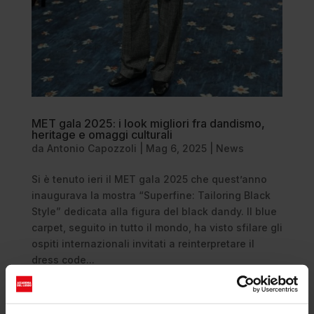
MET gala 2025: i look migliori fra dandismo,
heritage e omaggi culturali
da
Antonio Capozzoli
|
Mag 6, 2025
|
News
Si è tenuto ieri il MET gala 2025 che quest’anno
inaugurava la mostra “Superfine: Tailoring Black
Style” dedicata alla figura del black dandy. Il blue
carpet, seguito in tutto il mondo, ha visto sfilare gli
ospiti internazionali invitati a reinterpretare il
dress code...
Cerca