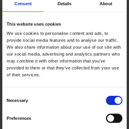
Consent
Details
About
Recent Posts
This website uses cookies
Dolce Vita Riviera
We use cookies to personalise content and ads, to
Le donne omeriche e l’eterna resistenza: il
provide social media features and to analyse our traffic.
coraggio di chi persiste all’ombra degli eroi
We also share information about your use of our site with
Slayyyter e il sogno decadente della provincia
our social media, advertising and analytics partners who
americana: chi è la nuova anti-diva della musica
may combine it with other information that you’ve
elettro-pop
provided to them or that they’ve collected from your use
ASICS SportStyle e Little Tokyo Table Tennis: la
of their services.
collaborazione e il lancio della Gel-Resolution™ 5
L’universo crepuscolare di Miu Miu: Hailey Bieber e
Consent
Xiao Wen Ju sono le protagoniste della nuova
Necessary
campagna FW 2026
Selection
Recent Comments
Preferences
Nessun commento da mostrare.