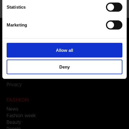
Statistics
Marketing
ABOUT US
Allow all
Manifesto
Contatti
Deny
LEGAL
Privacy
FASHION
News
Fashion week
Beauty
People