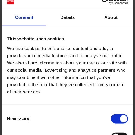
collezione per Gucci,...
Consent
Details
About
Cerca
This website uses cookies
Recent Posts
We use cookies to personalise content and ads, to
Dolce Vita Riviera
provide social media features and to analyse our traffic.
We also share information about your use of our site with
Le donne omeriche e l’eterna resistenza: il
our social media, advertising and analytics partners who
coraggio di chi persiste all’ombra degli eroi
may combine it with other information that you’ve
Slayyyter e il sogno decadente della provincia
provided to them or that they’ve collected from your use
americana: chi è la nuova anti-diva della musica
of their services.
elettro-pop
ASICS SportStyle e Little Tokyo Table Tennis: la
collaborazione e il lancio della Gel-Resolution™ 5
Consent
Necessary
L’universo crepuscolare di Miu Miu: Hailey Bieber e
Selection
Xiao Wen Ju sono le protagoniste della nuova
campagna FW 2026