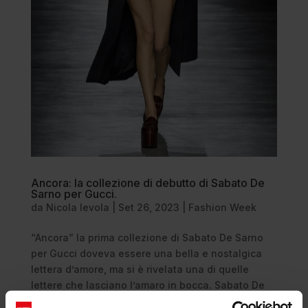
Ancora: la collezione di debutto di Sabato De
Sarno per Gucci.
da
Nicola Ievola
|
Set 26, 2023
|
Fashion Week
“Ancora” la prima collezione di Sabato De Sarno
per Gucci doveva essere una bella e nostalgica
lettera d’amore, ma si è rivelata una di quelle
lettere che lasciano l’amaro in bocca. Sabato De
Sarno ha presentato Ancora, la sua prima