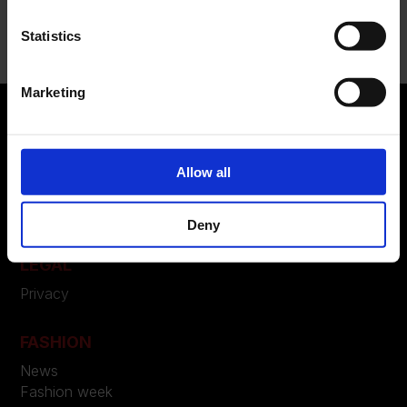
Nessun commento da mostrare.
Statistics
Marketing
ABOUT US
Allow all
Manifesto
Contatti
Deny
LEGAL
Privacy
FASHION
News
Fashion week