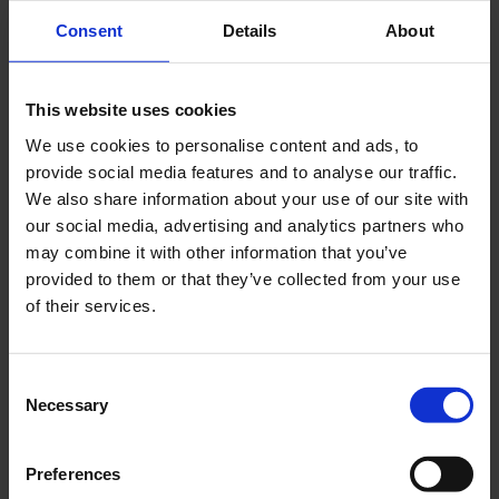
Cerca
Consent
Details
About
Recent Posts
This website uses cookies
Dolce Vita Riviera
We use cookies to personalise content and ads, to
Le donne omeriche e l’eterna resistenza: il
provide social media features and to analyse our traffic.
coraggio di chi persiste all’ombra degli eroi
We also share information about your use of our site with
our social media, advertising and analytics partners who
Slayyyter e il sogno decadente della provincia
may combine it with other information that you’ve
americana: chi è la nuova anti-diva della musica
provided to them or that they’ve collected from your use
elettro-pop
of their services.
ASICS SportStyle e Little Tokyo Table Tennis: la
collaborazione e il lancio della Gel-Resolution™ 5
L’universo crepuscolare di Miu Miu: Hailey Bieber e
Consent
Xiao Wen Ju sono le protagoniste della nuova
Necessary
Selection
campagna FW 2026
Preferences
Recent Comments