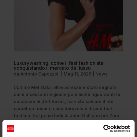
Luxurywashing: come il fast fashion sta
conquistando il mercato del lusso
da
Antonio Capozzoli
|
Mag 11, 2026
|
News
L’ultimo Met Gala, oltre ad essere stato segnato
dalle incessanti e giuste polemiche riguardanti le
donazioni di Jeff Bezos, ha visto calcare il red
carpet un numero considerevole di brand fast
fashion. Dal primo look di John Galliano per Zara
indossato da Stevie...