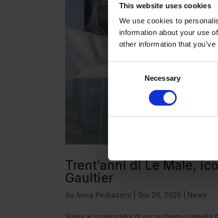
This website uses cookies
We use cookies to personalis
information about your use of
other information that you’ve
Consent
Necessary
Selection
Trent’anni di Le Male, i
Gaultier
da
Anna Pedrazzini
|
Giu 26, 2025
|
News
Storia e iconografia di un profumo-simbolo d