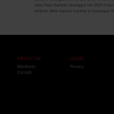
Jean Paul Gaultier festeggia nel 2025 il tre
simbolo della maison insieme a Classique (19
ABOUT US
LEGAL
Manifesto
Privacy
Contatti