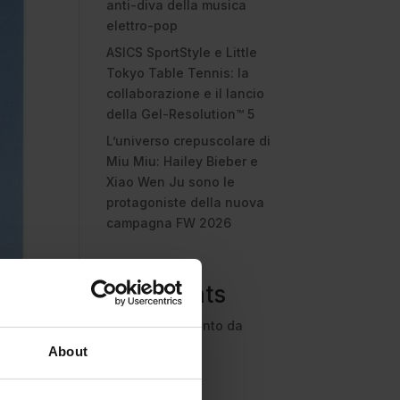
anti-diva della musica
elettro-pop
ASICS SportStyle e Little
Tokyo Table Tennis: la
collaborazione e il lancio
della Gel-Resolution™ 5
L’universo crepuscolare di
Miu Miu: Hailey Bieber e
Xiao Wen Ju sono le
protagoniste della nuova
campagna FW 2026
Recent
Comments
Nessun commento da
mostrare.
About