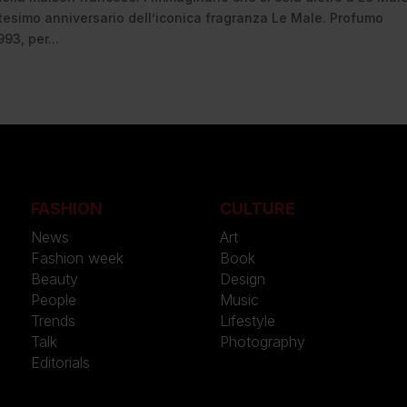
ntesimo anniversario dell’iconica fragranza Le Male. Profumo
93, per...
FASHION
CULTURE
News
Art
Fashion week
Book
Beauty
Design
People
Music
Trends
Lifestyle
Talk
Photography
Editorials