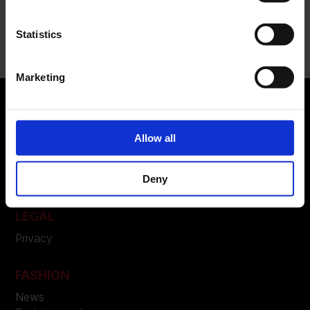
Recent Comments
Nessun commento da mostrare.
Statistics
Marketing
Allow all
ABOUT US
Manifesto
Contatti
Deny
LEGAL
Privacy
FASHION
News