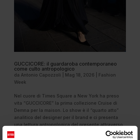
GUCCICORE: il guardaroba contemporaneo
come culto antropologico
da
Antonio Capozzoli
|
Mag 18, 2026
|
Fashion
Week
Nel cuore di Times Square a New York ha preso
vita “GUCCICORE” la prima collezione Cruise di
Demna per la maison. Lo show è il “quarto atto”
analitico del designer per il brand e ci presenta
una lettura antropologica del presente attraverso
un guardaroba...