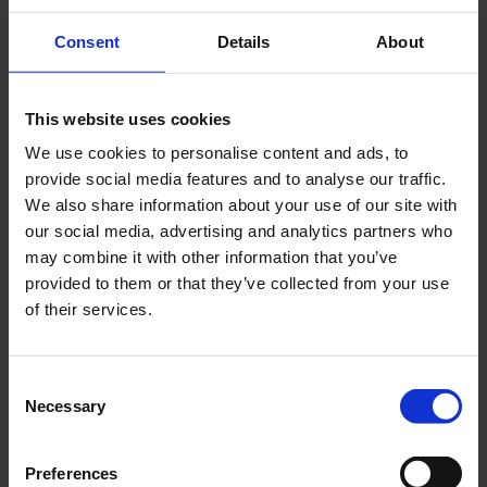
Consent
Details
About
Cerca
Recent Posts
This website uses cookies
We use cookies to personalise content and ads, to
Dolce Vita Riviera
provide social media features and to analyse our traffic.
Le donne omeriche e l’eterna resistenza: il
We also share information about your use of our site with
coraggio di chi persiste all’ombra degli eroi
our social media, advertising and analytics partners who
Slayyyter e il sogno decadente della provincia
may combine it with other information that you’ve
americana: chi è la nuova anti-diva della musica
provided to them or that they’ve collected from your use
elettro-pop
of their services.
ASICS SportStyle e Little Tokyo Table Tennis: la
collaborazione e il lancio della Gel-Resolution™ 5
Consent
L’universo crepuscolare di Miu Miu: Hailey Bieber e
Necessary
Selection
Xiao Wen Ju sono le protagoniste della nuova
campagna FW 2026
Preferences