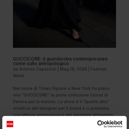
GUCCICORE: il guardaroba contemporaneo
come culto antropologico
da
Antonio Capozzoli
|
Mag 18, 2026
|
Fashion
Week
Nel cuore di Times Square a New York ha preso
vita “GUCCICORE” la prima collezione Cruise di
Demna per la maison. Lo show è il “quarto atto”
analitico del designer per il brand e ci presenta
una lettura antropologica del presente attraverso
un guardaroba...