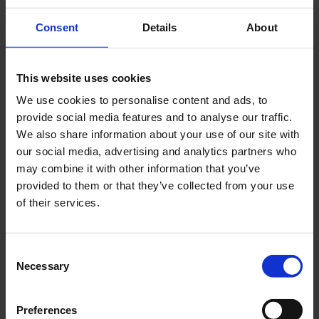
Consent
Details
About
Cerca
Recent Posts
This website uses cookies
We use cookies to personalise content and ads, to
Dolce Vita Riviera
provide social media features and to analyse our traffic.
Le donne omeriche e l’eterna resistenza: il
We also share information about your use of our site with
coraggio di chi persiste all’ombra degli eroi
our social media, advertising and analytics partners who
Slayyyter e il sogno decadente della provincia
may combine it with other information that you’ve
americana: chi è la nuova anti-diva della musica
provided to them or that they’ve collected from your use
elettro-pop
of their services.
ASICS SportStyle e Little Tokyo Table Tennis: la
collaborazione e il lancio della Gel-Resolution™ 5
Consent
L’universo crepuscolare di Miu Miu: Hailey Bieber e
Necessary
Selection
Xiao Wen Ju sono le protagoniste della nuova
campagna FW 2026
Preferences