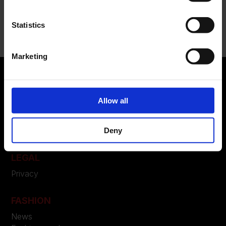
Recent Comments
Nessun commento da mostrare.
Statistics
Marketing
Allow all
ABOUT US
Manifesto
Contatti
Deny
LEGAL
Privacy
FASHION
News