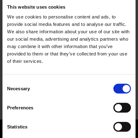
Le donne omeriche e l’eterna resistenza: il
This website uses cookies
coraggio di chi persiste all’ombra degli eroi
We use cookies to personalise content and ads, to
Slayyyter e il sogno decadente della provincia
americana: chi è la nuova anti-diva della musica
provide social media features and to analyse our traffic.
elettro-pop
We also share information about your use of our site with
our social media, advertising and analytics partners who
ASICS SportStyle e Little Tokyo Table Tennis: la
may combine it with other information that you’ve
collaborazione e il lancio della Gel-Resolution™ 5
provided to them or that they’ve collected from your use
L’universo crepuscolare di Miu Miu: Hailey Bieber e
of their services.
Xiao Wen Ju sono le protagoniste della nuova
campagna FW 2026
Consent
Recent Comments
Necessary
Selection
Nessun commento da mostrare.
Preferences
Statistics