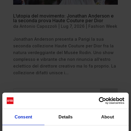
L’utopia del movimento: Jonathan Anderson e
la seconda prova Haute Couture per Dior
da
Antonio Capozzoli
|
Lug 7, 2026
|
Fashion Week
Jonathan Anderson presenta a Parigi la sua
seconda collezione Haute Couture per Dior fra la
natura verdeggiante del Musée Rodin. Uno show
complesso e vibrante che non rinuncia all’estro
eclettico del direttore creativo ma lo fa proprio. La
collezione difatti unisce i...
Cerca
Recent Posts
Consent
Details
About
Dolce Vita Riviera