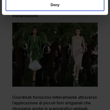
leggerissime sfrangiature ma anche l’Arizona
Deny
Coat reinterpretato nei materiali e nelle loro
manipolazioni.
Coordinati fioriscono letteralmente attraverso
l’applicazione di piccoli fiori artigianali che
ritroviamo anche in scenografici ventagli.