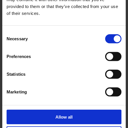
provided to them or that they’ve collected from your use
of their services.
Consent
Necessary
Selection
Parallelamente all’inserzioni creative di Lynda
Benglis vediamo comunque manifestarsi
l’espressione più autentica dell’identità di
Preferences
Anderson. La collezione ruota intorno ad una
natura quasi fiabesca ma mai leziosa che
fiorisce nell’artigianato più eccelso della
Statistics
Maison. Diversi abiti vengono realizzati
attraverso cuciture millimetriche di piccoli
Marketing
fiori fatti a mano come in un delicato puzzle di
un prato rigoglioso. La fluidità del movimento
si riflette sia sui capi in raso di seta impalpabili
sia in un intricato gioco di pannelli verde lamè
Allow all
che ricrea le linee di una pianta grassa onirica.
Ritorna la dissolvenza della giacca Bar in