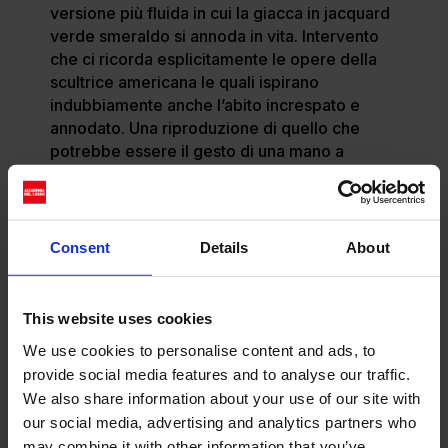
versione più fluida in cui la giacca in jacquard
verde smeraldo si annoda in vita. Intervento
che ci ricorda esplicitamente le opere della
scultrice americana le quali ispirano
indubbiamente anche l’abito increspato e
annodato. Una riproduzione di quello che
potrebbe essere il gesto di una mano a
contatto con il tessuto. E ancora stratificazioni
di reti in tulle e tessuti shimmer si accumulano
fra i volumi balloon di una minigonna che
esplode dalla giacca nera plissè.
Consent
Details
About
This website uses cookies
We use cookies to personalise content and ads, to
provide social media features and to analyse our traffic.
We also share information about your use of our site with
our social media, advertising and analytics partners who
may combine it with other information that you’ve