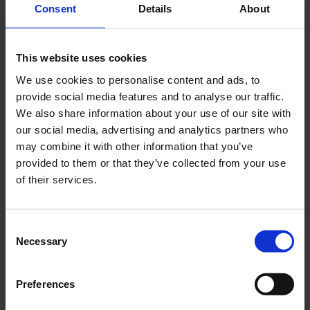
Consent
Details
About
Recent Posts
This website uses cookies
Dolce Vita Riviera
We use cookies to personalise content and ads, to
Le donne omeriche e l’eterna resistenza: il
provide social media features and to analyse our traffic.
coraggio di chi persiste all’ombra degli eroi
We also share information about your use of our site with
Slayyyter e il sogno decadente della provincia
our social media, advertising and analytics partners who
americana: chi è la nuova anti-diva della musica
may combine it with other information that you’ve
elettro-pop
provided to them or that they’ve collected from your use
ASICS SportStyle e Little Tokyo Table Tennis: la
of their services.
collaborazione e il lancio della Gel-Resolution™ 5
L’universo crepuscolare di Miu Miu: Hailey Bieber e
Consent
Xiao Wen Ju sono le protagoniste della nuova
Necessary
campagna FW 2026
Selection
Recent Comments
Preferences
Nessun commento da mostrare.