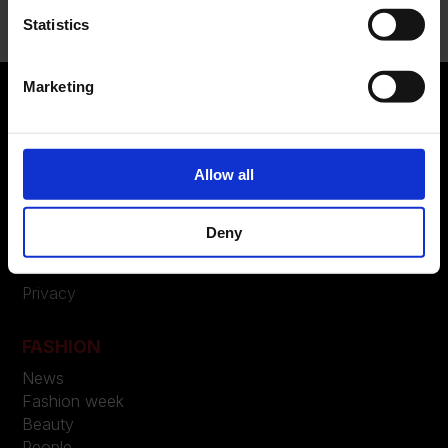
Statistics
Marketing
ABOUT US
Allow all
Manifesto
Contatti
Deny
LEGAL
Privacy
FASHION
News
Fashion week
Beauty
People