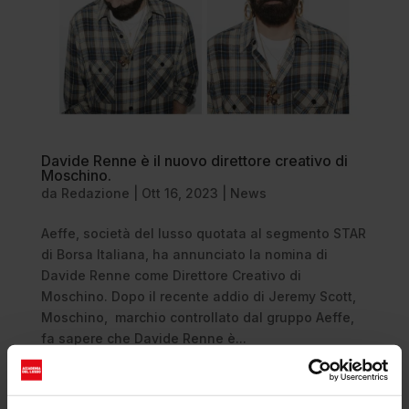
Davide Renne è il nuovo direttore creativo di
Moschino.
da
Redazione
|
Ott 16, 2023
|
News
Aeffe, società del lusso quotata al segmento STAR
di Borsa Italiana, ha annunciato la nomina di
Davide Renne come Direttore Creativo di
Moschino. Dopo il recente addio di Jeremy Scott,
Moschino, marchio controllato dal gruppo Aeffe,
fa sapere che Davide Renne è...
Cerca