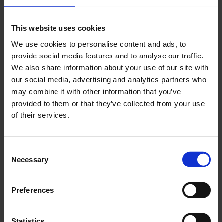
This website uses cookies
We use cookies to personalise content and ads, to
provide social media features and to analyse our traffic.
“See you at 5”: la nuova campagna di Chanel
We also share information about your use of our site with
N°5 con Margot Robbie e Jacob Elordi
da
Antonio Capozzoli
|
Ott 15, 2024
|
Beauty
our social media, advertising and analytics partners who
may combine it with other information that you’ve
Luca Guadagnino dirige la nuova campagna
provided to them or that they’ve collected from your use
dell’iconica fragranza Chanel N°5. Margot Robbie
of their services.
e Jacob Elordi sono i protagonisti di “See you at 5”
L’euforia di un amore appena nato e il fascino di
un misterioso messaggio. La nuova campagna
Consent
“See you at 5” dell’eterno...
Necessary
Selection
Preferences
Cerca
Statistics