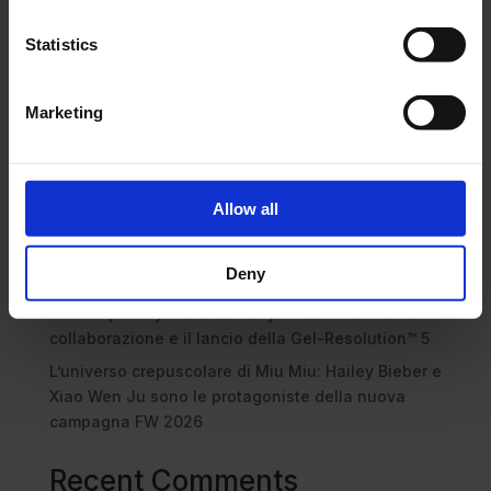
Cerca
Statistics
Recent Posts
Marketing
Dolce Vita Riviera
Le donne omeriche e l’eterna resistenza: il
coraggio di chi persiste all’ombra degli eroi
Allow all
Slayyyter e il sogno decadente della provincia
americana: chi è la nuova anti-diva della musica
Deny
elettro-pop
ASICS SportStyle e Little Tokyo Table Tennis: la
collaborazione e il lancio della Gel-Resolution™ 5
L’universo crepuscolare di Miu Miu: Hailey Bieber e
Xiao Wen Ju sono le protagoniste della nuova
campagna FW 2026
Recent Comments