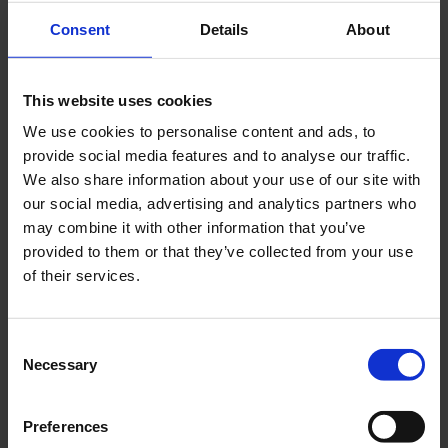
Consent
Details
About
This website uses cookies
We use cookies to personalise content and ads, to
provide social media features and to analyse our traffic.
We also share information about your use of our site with
Lo spirito inclusivo ed eclettico di Feben
autunno\inverno 2024
our social media, advertising and analytics partners who
da
Antonio Capozzoli
|
Feb 26, 2024
|
Fashion
may combine it with other information that you’ve
Week
provided to them or that they’ve collected from your use
of their services.
Feben, supportata da Dolce e Gabbana, presenta
la collezione autunno\inverno 2024 per la prima
volta alla Milano Fashion Week Dolce e Gabbana
Consent
continuano il loro mecenatismo artistico ospitando
Necessary
Selection
e supportando giovani designer e i loro brand
emergenti. Feben è il brand...
Preferences