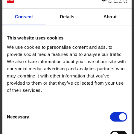
Consent
Details
About
This website uses cookies
We use cookies to personalise content and ads, to
provide social media features and to analyse our traffic.
Il tessuto Gazar regala a diverse creazioni la
We also share information about your use of our site with
manualità e la struttura dal profumo di
our social media, advertising and analytics partners who
leggenda, ricordandoci i primi abiti realizzati
may combine it with other information that you’ve
con questo materiale. C’è sicuramente nella
provided to them or that they’ve collected from your use
visione di Piccioli un twist molto
of their services.
contemporaneo che nella Couture non
esclude i pantaloni. Indossati sotto il cappotto
bianco rigido esplodono di un arancione
Consent
avvolgente grazie anche alle “finte” piume
Necessary
Selection
applicate sulla lunghezza.