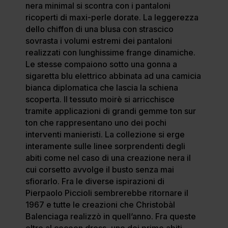
nera minimal si scontra con i pantaloni
ricoperti di maxi-perle dorate. La leggerezza
dello chiffon di una blusa con strascico
sovrasta i volumi estremi dei pantaloni
realizzati con lunghissime frange dinamiche.
Le stesse compaiono sotto una gonna a
sigaretta blu elettrico abbinata ad una camicia
bianca diplomatica che lascia la schiena
scoperta. Il tessuto moirè si arricchisce
tramite applicazioni di grandi gemme ton sur
ton che rappresentano uno dei pochi
interventi manieristi. La collezione si erge
interamente sulle linee sorprendenti degli
abiti come nel caso di una creazione nera il
cui corsetto avvolge il busto senza mai
sfiorarlo. Fra le diverse ispirazioni di
Pierpaolo Piccioli sembrerebbe ritornare il
1967 e tutte le creazioni che Christobàl
Balenciaga realizzò in quell’anno. Fra queste
oltre al cocoon dress, uno dei primo abiti