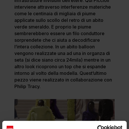
infrastrutture invisibili dell’etere. Qui Piccioli
interviene attraverso interferenze materiche
come le centinaia di migliaia di piume
applicate sullo scollo del retro di un abito
verde smeraldo. E proprio le piume
sembrerebbero essere un filo conduttore
sorprendete che ci aiuta a decodificare
l’intera collezione. In un abito balloon
vengono realizzate una ad una in organza di
seta (si dice siano circa 24mila) mentre in un
altro look ricoprono un top che si espande
intorno al volto della modella. Quest’ultimo
pezzo viene realizzato in collaborazione con
Philip Tracy.