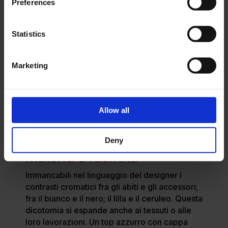
Preferences
Statistics
Marketing
Allow all
Deny
Materia e identità
Immancabili nel linguaggio del designer i
contrasti cromatici fra gli abiti e gli accessori;
fra il bianco e il nero; il lilla e il ceruleo. Questa
dicotomia si espande anche ai tessuti o alle
loro lavorazioni. Un top azzurro con cappa