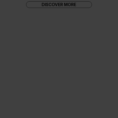
DISCOVER MORE
Redazione
Body Dsquared2 - Necklaces and bracelet
Carlo Zini Milano - Ring Ralph Laurent -
Sandals Gianvito...