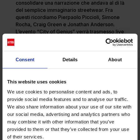
consolidare una narrazione che andava al di là
del semplice immaginario streetwear. Fra
questi ricordiamo Pierpaolo Piccioli, Simone
Rocha, Craig Green e Jonathan Anderson.
L’evento “City of Genius” verrà trasmesso live
sulle principali piattaforme streaming come
WeChat, Douyin, Red e Weibo.
Consent
Details
About
This website uses cookies
We use cookies to personalise content and ads, to
provide social media features and to analyse our traffic.
We also share information about your use of our site with
our social media, advertising and analytics partners who
may combine it with other information that you’ve
provided to them or that they’ve collected from your use
of their services.