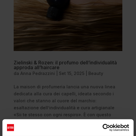
Zielinski & Rozen: il profumo dell’individualità
approda all’haircare
da
Anna Pedrazzini
|
Set 15, 2025
|
Beauty
La maison di profumeria lancia una nuova linea
dedicata alla cura dei capelli, ideata secondo i
valori che stanno al cuore del marchio:
esaltazione dell’individualità e cura artigianale
«Sii te stesso con ogni respiro». È con questo
mantra che Erez Rozen, fondatore i...