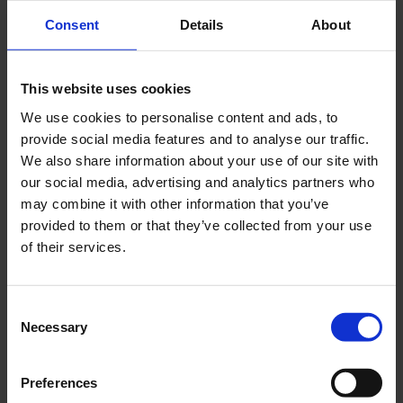
Cerca
Consent
Details
About
Recent Posts
This website uses cookies
Dolce Vita Riviera
We use cookies to personalise content and ads, to
Le donne omeriche e l’eterna resistenza: il
provide social media features and to analyse our traffic.
coraggio di chi persiste all’ombra degli eroi
We also share information about your use of our site with
our social media, advertising and analytics partners who
Slayyyter e il sogno decadente della provincia
may combine it with other information that you’ve
americana: chi è la nuova anti-diva della musica
provided to them or that they’ve collected from your use
elettro-pop
of their services.
ASICS SportStyle e Little Tokyo Table Tennis: la
collaborazione e il lancio della Gel-Resolution™ 5
L’universo crepuscolare di Miu Miu: Hailey Bieber e
Consent
Xiao Wen Ju sono le protagoniste della nuova
Necessary
Selection
campagna FW 2026
Preferences
Recent Comments