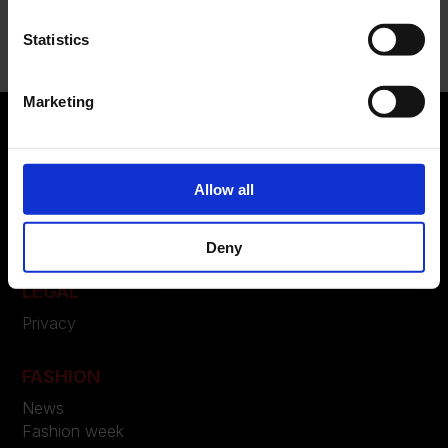
Nessun commento da mostrare.
Statistics
Marketing
ABOUT US
Allow all
Manifesto
Contatti
Deny
LEGAL
Privacy
FASHION
News
Fashion week