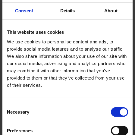
Consent
Details
About
Cerca
Recent Posts
This website uses cookies
We use cookies to personalise content and ads, to
Dolce Vita Riviera
provide social media features and to analyse our traffic.
Le donne omeriche e l’eterna resistenza: il
We also share information about your use of our site with
coraggio di chi persiste all’ombra degli eroi
our social media, advertising and analytics partners who
Slayyyter e il sogno decadente della provincia
may combine it with other information that you’ve
americana: chi è la nuova anti-diva della musica
provided to them or that they’ve collected from your use
elettro-pop
of their services.
ASICS SportStyle e Little Tokyo Table Tennis: la
collaborazione e il lancio della Gel-Resolution™ 5
Consent
L’universo crepuscolare di Miu Miu: Hailey Bieber e
Necessary
Xiao Wen Ju sono le protagoniste della nuova
Selection
campagna FW 2026
Preferences