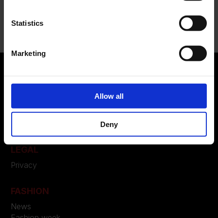
Recent Comments
Nessun commento da mostrare.
Statistics
Marketing
Allow all
ABOUT US
Manifesto
Contatti
Deny
LEGAL
Privacy
FASHION
News
Fashion week