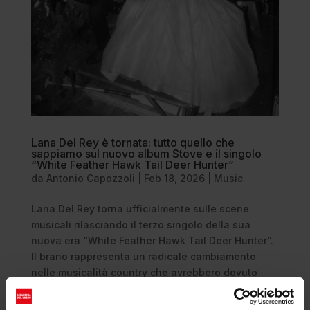
Lana Del Rey è tornata: tutto quello che
sappiamo sul nuovo album Stove e il singolo
“White Feather Hawk Tail Deer Hunter”
da
Antonio Capozzoli
|
Feb 18, 2026
|
Music
Lana Del Rey torna ufficialmente sulle scene
musicali rilasciando il terzo singolo della sua
nuova era “White Feather Hawk Tail Deer Hunter”.
Il brano rappresenta un radicale cambiamento
nelle musicalità country che avrebbero dovuto
caratterizzare il nuovo album...