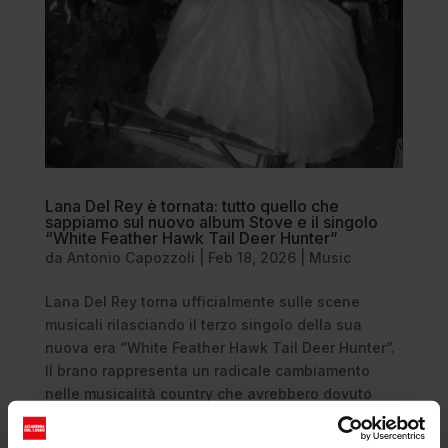
Lana Del Rey è tornata: tutto quello che
sappiamo sul nuovo album Stove e il singolo
“White Feather Hawk Tail Deer Hunter”
da
Antonio Capozzoli
|
Feb 18, 2026
|
Music
Lana Del Rey torna ufficialmente sulle scene
musicali rilasciando il terzo singolo della sua
nuova era “White Feather Hawk Tail Deer Hunter”.
Il brano rappresenta un radicale cambiamento
nelle musicalità country che avrebbero dovuto
caratterizzare il nuovo album...