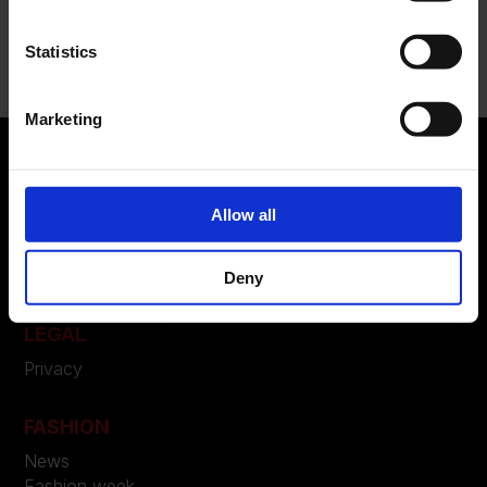
Recent Comments
Nessun commento da mostrare.
Statistics
Marketing
Allow all
ABOUT US
Manifesto
Contatti
Deny
LEGAL
Privacy
FASHION
News
Fashion week