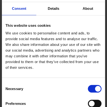
Consent
Details
About
Cerca
Recent Posts
This website uses cookies
We use cookies to personalise content and ads, to
Dolce Vita Riviera
provide social media features and to analyse our traffic.
Le donne omeriche e l’eterna resistenza: il
We also share information about your use of our site with
coraggio di chi persiste all’ombra degli eroi
our social media, advertising and analytics partners who
Slayyyter e il sogno decadente della provincia
may combine it with other information that you’ve
americana: chi è la nuova anti-diva della musica
provided to them or that they’ve collected from your use
elettro-pop
of their services.
ASICS SportStyle e Little Tokyo Table Tennis: la
collaborazione e il lancio della Gel-Resolution™ 5
Consent
L’universo crepuscolare di Miu Miu: Hailey Bieber e
Necessary
Xiao Wen Ju sono le protagoniste della nuova
Selection
campagna FW 2026
Preferences