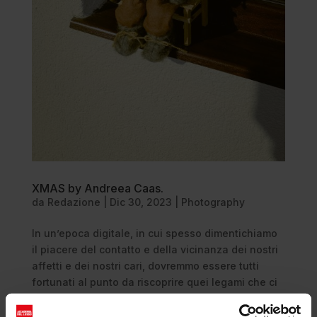
XMAS by Andreea Caas.
da
Redazione
|
Dic 30, 2023
|
Photography
In un’epoca digitale, in cui spesso dimentichiamo
il piacere del contatto e della vicinanza dei nostri
affetti e dei nostri cari, dovremmo essere tutti
fortunati al punto da riscoprire quei legami che ci
addolciscono il cuore. Ed è per questo che il
collettivo di...