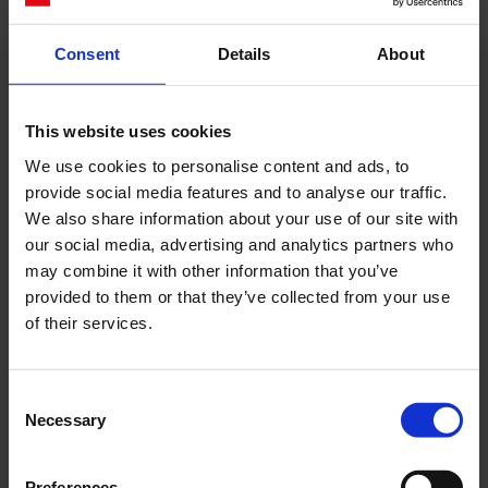
Consent
Details
About
Cerca
This website uses cookies
Recent Posts
We use cookies to personalise content and ads, to
Dolce Vita Riviera
provide social media features and to analyse our traffic.
Le donne omeriche e l’eterna resistenza: il
We also share information about your use of our site with
coraggio di chi persiste all’ombra degli eroi
our social media, advertising and analytics partners who
may combine it with other information that you’ve
Slayyyter e il sogno decadente della provincia
provided to them or that they’ve collected from your use
americana: chi è la nuova anti-diva della musica
of their services.
elettro-pop
ASICS SportStyle e Little Tokyo Table Tennis: la
collaborazione e il lancio della Gel-Resolution™ 5
Consent
L’universo crepuscolare di Miu Miu: Hailey Bieber e
Necessary
Selection
Xiao Wen Ju sono le protagoniste della nuova
campagna FW 2026
Preferences