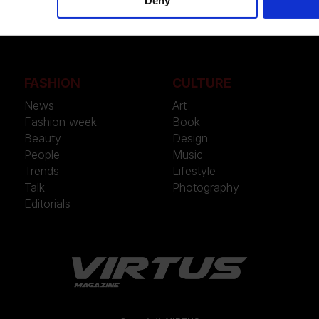
Deny
FASHION
CULTURE
News
Art
Fashion week
Book
Beauty
Design
People
Music
Trends
Lifestyle
Talk
Photography
Editorials