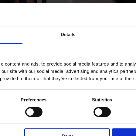
Details
e content and ads, to provide social media features and to analy
ghezzi: un ritratto sincero della
 our site with our social media, advertising and analytics partn
clubbing e queer
 provided to them or that they’ve collected from your use of their
 Week
Preferences
Statistics
del suo brand con una collezione delicata ma schietta che racc
ng milanese, dove il mondo queer ha modo di esprimere liberame
si...