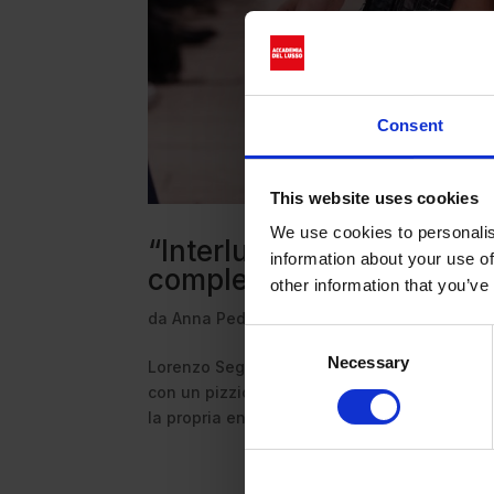
Consent
This website uses cookies
We use cookies to personalis
“Interludio” di Lorenzo Se
information about your use of
complessità della scena 
other information that you’ve
da
Anna Pedrazzini
|
Set 27, 2025
|
Fashion
Consent
Necessary
Selection
Lorenzo Seghezzi presenta la prima sfilata 
con un pizzico di nostalgia la scena clubbi
la propria energia vibrante Nato nel 2020 qua